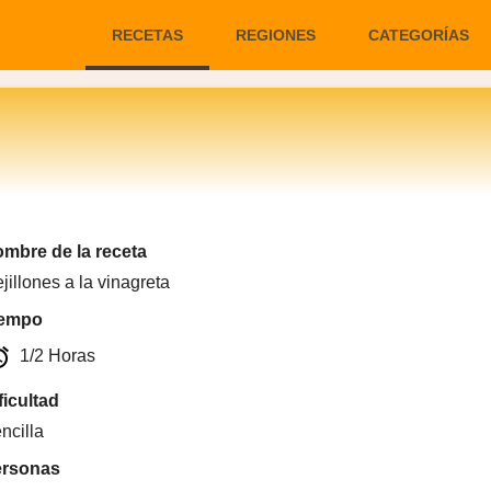
RECETAS
REGIONES
CATEGORÍAS
mbre de la receta
jillones a la vinagreta
iempo
arm
1/2 Horas
ficultad
ncilla
ersonas