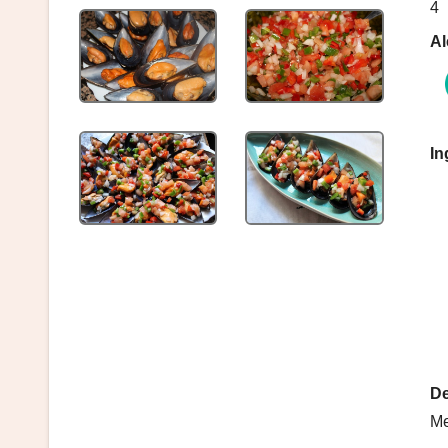
4
Al
In
De
Me