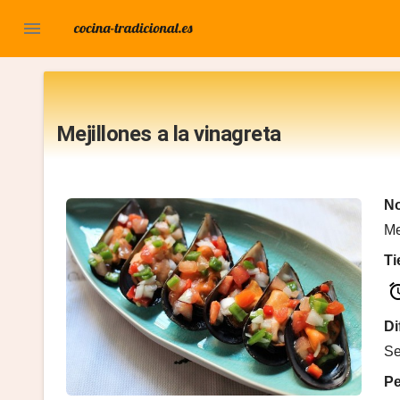

Mejillones a la vinagreta
No
Me
T
al
Di
Se
P