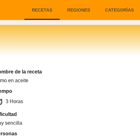
RECETAS
REGIONES
CATEGORÍAS
mbre de la receta
mo en aceite
iempo
arm
3 Horas
ficultad
y sencilla
ersonas