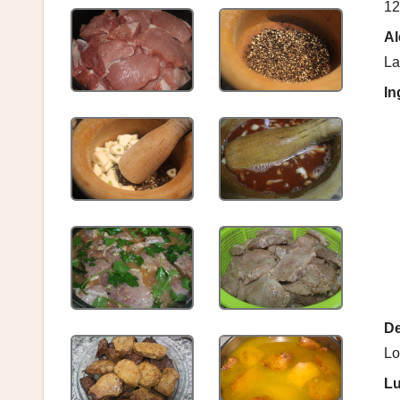
12
Al
La
In
De
Lo
Lu