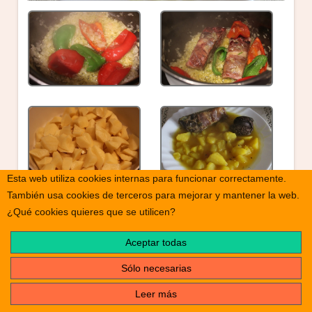
Esta web utiliza cookies internas para funcionar correctamente.
También usa cookies de terceros para mejorar y mantener la web.
print
¿Qué cookies quieres que se utilicen?
Nombre de la receta
Guiso de matanza
Aceptar todas
Tiempo
Sólo necesarias
alarm
2 Horas
Leer más