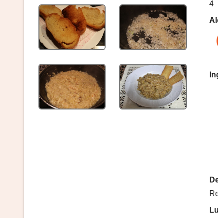
4
Al
In
De
Re
Lu