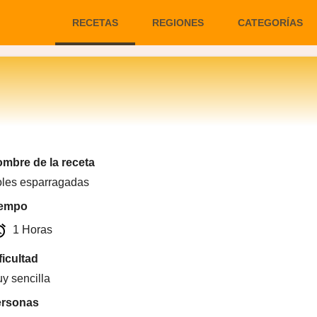
RECETAS
REGIONES
CATEGORÍAS
mbre de la receta
les esparragadas
iempo
arm
1 Horas
ficultad
y sencilla
ersonas