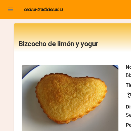

Bizcocho de limón y yogur
No
Bi
T
al
Di
Se
P