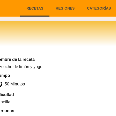
RECETAS
REGIONES
CATEGORÍAS
mbre de la receta
zcocho de limón y yogur
iempo
arm
50 Minutos
ficultad
ncilla
ersonas