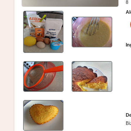
8
Al
In
De
Bi