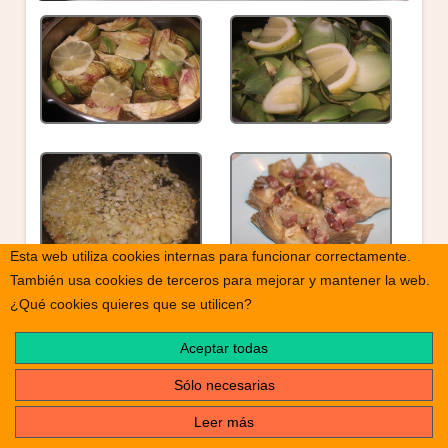
Esta web utiliza cookies internas para funcionar correctamente.
También usa cookies de terceros para mejorar y mantener la web.
print
¿Qué cookies quieres que se utilicen?
Nombre de la receta
Alcachofas naturales con jamón
Aceptar todas
Tiempo
Sólo necesarias
alarm
40 Minutos
Leer más