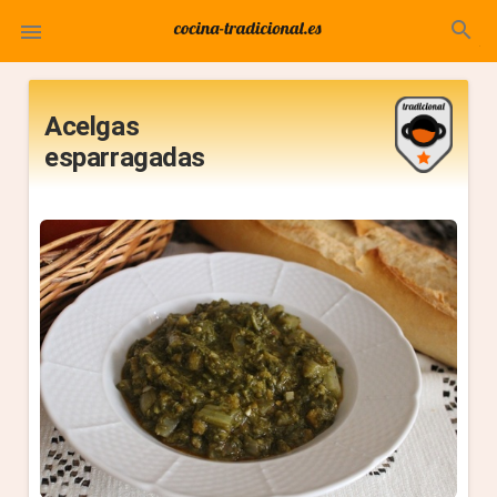
search

Acelgas
esparragadas