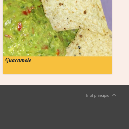
Guacamole
expand_less
Ir al principio