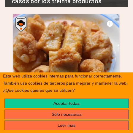
casos por los treinta productos
gallegos con Denominación de Origen,
algunos de ellos con Denominación de
Origen Protegida
info
Esta web utiliza cookies internas para funcionar correctamente.
También usa cookies de terceros para mejorar y mantener la web.
Bacalao con coliflor a la gallega
¿Qué cookies quieres que se utilicen?
Aceptar todas
Sólo necesarias
Leer más
info