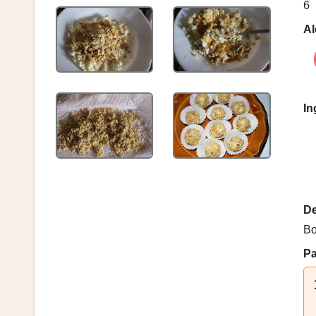
6
Al
In
De
Bo
P