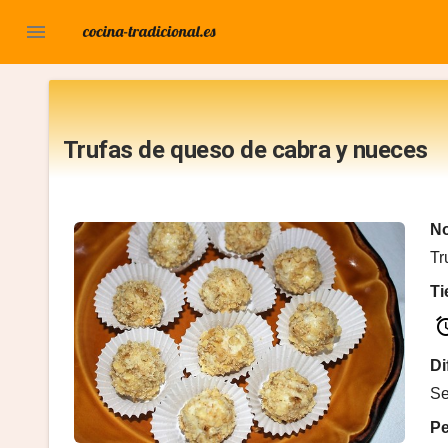

Trufas de queso de cabra y nueces
No
Tr
T
al
Di
Se
P