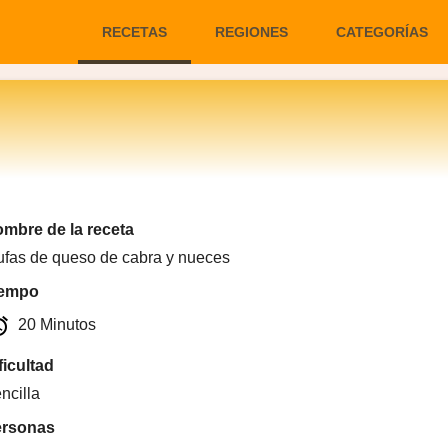
RECETAS
REGIONES
CATEGORÍAS
mbre de la receta
ufas de queso de cabra y nueces
iempo
arm
20 Minutos
ficultad
ncilla
ersonas