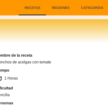
RECETAS
REGIONES
CATEGORÍAS
mbre de la receta
onchos de acelgas con tomate
iempo
arm
1 Horas
ficultad
ncilla
ersonas