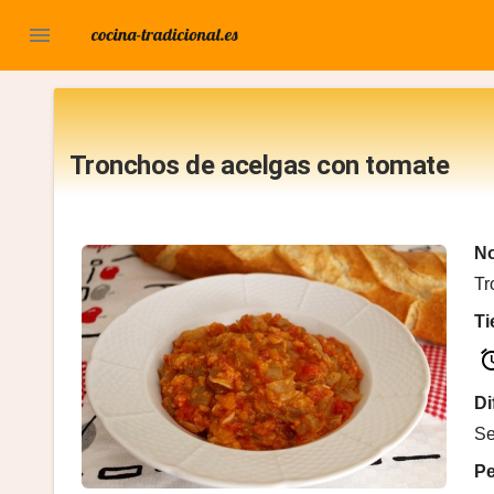

Tronchos de acelgas con tomate
No
Tr
T
al
Di
Se
P