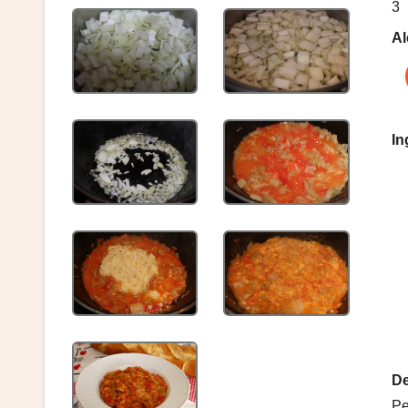
3
Al
In
De
Pe