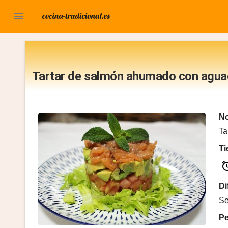

Tartar de salmón ahumado con agua
No
Ta
T
al
Di
Se
P