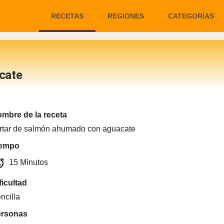
RECETAS
REGIONES
CATEGORÍAS
cate
mbre de la receta
rtar de salmón ahumado con aguacate
iempo
arm
15 Minutos
ficultad
ncilla
ersonas