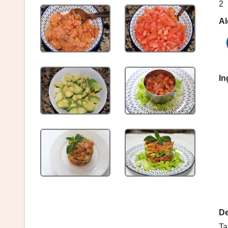
2
Al
In
De
Ta