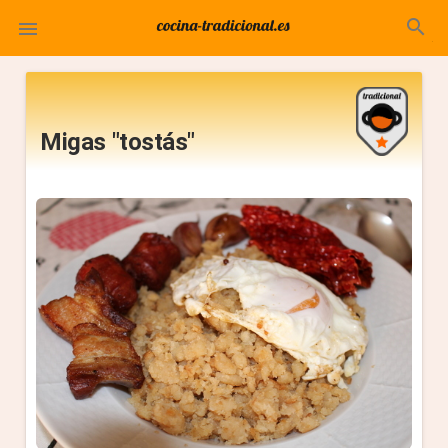
search

Migas "tostás"