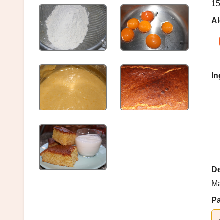
15
Al
In
De
Ma
P