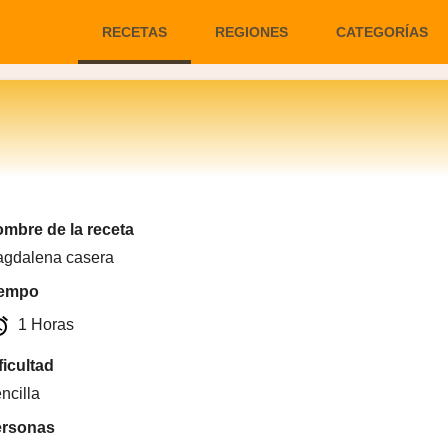
RECETAS
REGIONES
CATEGORÍAS
mbre de la receta
gdalena casera
iempo
arm
1 Horas
ficultad
ncilla
ersonas