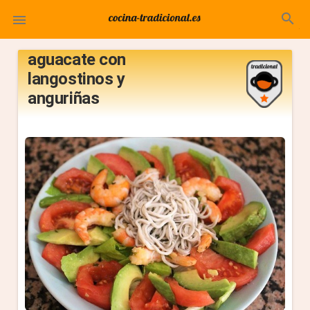
search
Ensalada

templada de
aguacate con
langostinos y
anguriñas