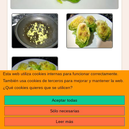
Esta web utiliza cookies internas para funcionar correctamente.
También usa cookies de terceros para mejorar y mantener la web.
¿Qué cookies quieres que se utilicen?
Aceptar todas
print
Nombre de la receta
Sólo necesarias
Cogollos con ajos fritos
Leer más
Tiempo