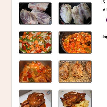
3
Al
In