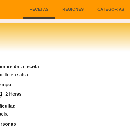
RECETAS
REGIONES
CATEGORÍAS
mbre de la receta
dillo en salsa
iempo
arm
2 Horas
ficultad
dia
ersonas