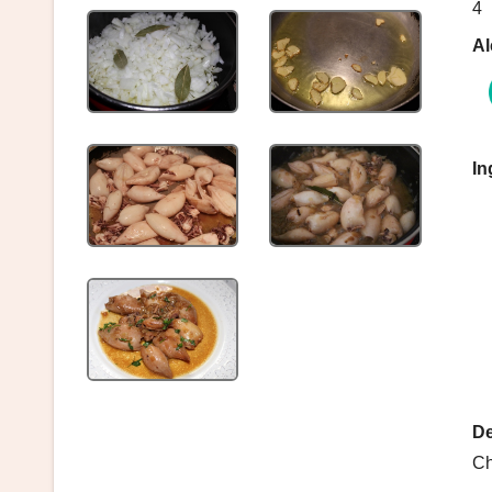
4
Al
In
De
Ch