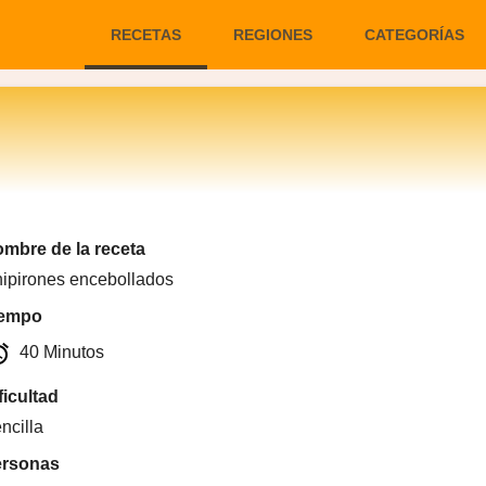
RECETAS
REGIONES
CATEGORÍAS
mbre de la receta
ipirones encebollados
iempo
arm
40 Minutos
ficultad
ncilla
ersonas