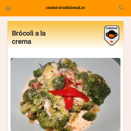
search

Brócoli a la
crema